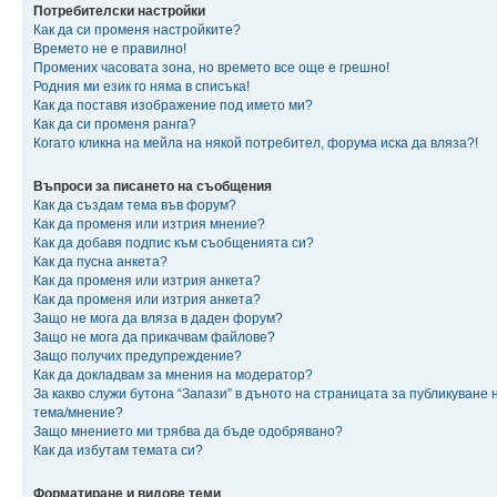
Потребителски настройки
Как да си променя настройките?
Времето не е правилно!
Промених часовата зона, но времето все още е грешно!
Родния ми език го няма в списъка!
Как да поставя изображение под името ми?
Как да си променя ранга?
Когато кликна на мейла на някой потребител, форума иска да вляза?!
Въпроси за писането на съобщения
Как да създам тема във форум?
Как да променя или изтрия мнение?
Как да добавя подпис към съобщенията си?
Как да пусна анкета?
Как да променя или изтрия анкета?
Как да променя или изтрия анкета?
Защо не мога да вляза в даден форум?
Защо не мога да прикачвам файлове?
Защо получих предупреждение?
Как да докладвам за мнения на модератор?
За какво служи бутона “Запази” в дъното на страницата за публикуване 
тема/мнение?
Защо мнението ми трябва да бъде одобрявано?
Как да избутам темата си?
Форматиране и видове теми