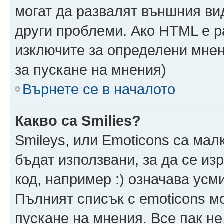
могат да развалят външния ви
други проблеми. Ако HTML е р
изключите за определени мнен
за пускане на мнения)
Върнете се в началото
Какво са Smilies?
Smileys, или Emoticons са мал
бъдат използвани, за да се из
код, например :) означава усми
Пълният списък с emoticons м
пускане на мнения. Все пак не