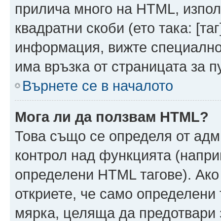
прилича много на HTML, използ
квадратни скоби (ето така: [таг]
информация, вижте специално
има връзка от страницата за п
Върнете се в началото
Мога ли да ползвам HTML?
Това също се определя от адм
контрол над функцията (напри
определени HTML тагове). Ако
откриете, че само определени 
мярка, целяща да предотвари з