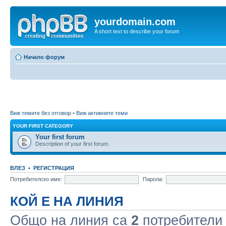
yourdomain.com
A short text to describe your forum
Начало форум
Виж темите без отговор
•
Виж активните теми
YOUR FIRST CATEGORY
Your first forum
Description of your first forum.
ВЛЕЗ
•
РЕГИСТРАЦИЯ
Потребителско име:
Парола:
КОЙ Е НА ЛИНИЯ
Общо на линия са
2
потребители :