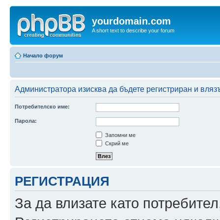
yourdomain.com
A short text to describe your forum
Начало форум
Администратора изисква да бъдете регистриран и влязъ
Потребителско име:
Парола:
Запомни ме
Скрий ме
РЕГИСТРАЦИЯ
За да влизате като потребител