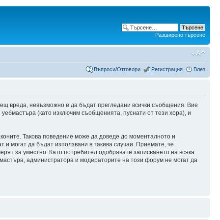
Разширено търсене
Въпроси/Отговори
Регистрация
Влез
сещ вреда, невъзможно е да бъдат прегледани всички съобщения. Вие
уебмастъра (като изключим съобщенията, пуснати от тези хора), и
аконите. Такова поведение може да доведе до моменталното и
т и могат да бъдат използвани в такива случаи. Приемате, че
мерят за уместно. Като потребител одобрявате записването на всяка
бмастъра, администратора и модераторите на този форум не могат да