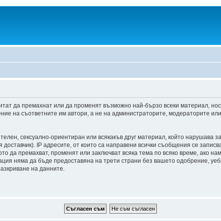
итат да премахнат или да променят възможно най-бързо всеки материал, но
ние на съответните им автори, а не на администраторите, модераторите или 
ителен, сексуално-ориентиран или всякакъв друг материал, който нарушава з
доставчик). IP адресите, от които са направени всички съобщения се записва
о да премахват, променят или заключват всяка тема по всяко време, ако на
мация няма да бъде предоставяна на трети страни без вашето одобрение, уе
разкриване на данните.