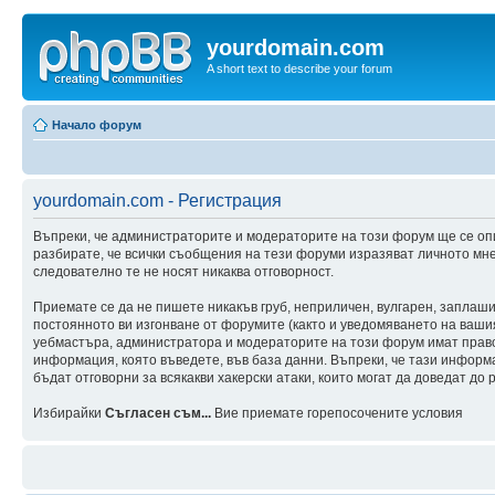
yourdomain.com
A short text to describe your forum
Начало форум
yourdomain.com - Регистрация
Въпреки, че администраторите и модераторите на този форум ще се оп
разбирате, че всички съобщения на тези форуми изразяват личното мне
следователно те не носят никаква отговорност.
Приемате се да не пишете никакъв груб, неприличен, вулгарен, заплаш
постоянното ви изгонване от форумите (както и уведомяването на вашия 
уебмастъра, администратора и модераторите на този форум имат правот
информация, която въведете, във база данни. Въпреки, че тази инфор
бъдат отговорни за всякакви хакерски атаки, които могат да доведат до 
Избирайки
Съгласен съм...
Вие приемате горепосочените условия