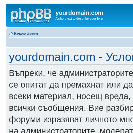
yourdomain.com
A short text to describe your forum
Начало форум
yourdomain.com - Усло
Въпреки, че администраторите
се опитат да премахнат или д
всеки материал, носещ вреда,
всички съобщения. Вие разбир
форуми изразяват личното мне
на администраторите, модерат